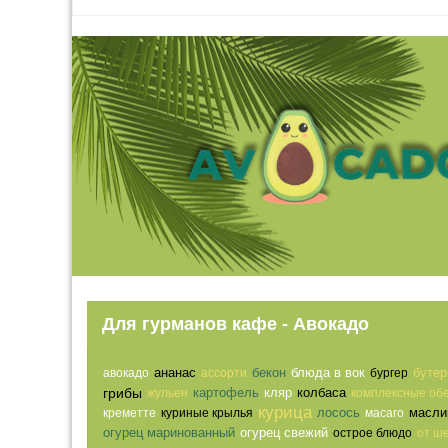
Для гурманов кафе - Авокадо
ананас
бекон
блюда в вок
бутер
авокадо
ассорти
бургер
грибы
картофель
кляр
колбаса
жульен
комплексные об
курица
лосось
масли
креметте
куриные крылья
масаго
огурец маринованный
огурец свежий
острое блюдо
от ш