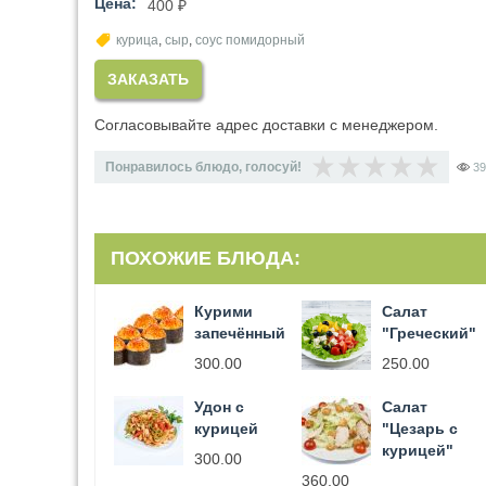
Цена:
400 ₽
курица
,
сыр
,
соус помидорный
ЗАКАЗАТЬ
Согласовывайте адрес доставки с менеджером.
Понравилось блюдо, голосуй!
39
ПОХОЖИЕ БЛЮДА:
Курими
Салат
запечённый
"Греческий"
300.00
250.00
Удон с
Салат
курицей
"Цезарь с
курицей"
300.00
360.00