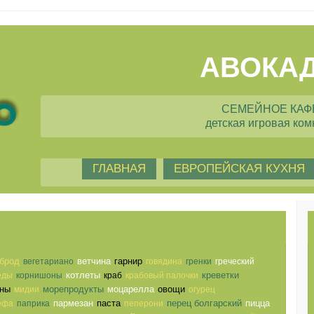
АВОКА
СЕМЕЙНОЕ КАФ
детская игровая ком
ГЛАВНАЯ
ЕВРОПЕЙСКАЯ КУХНЯ
брод
ветчина
гарнир
вегетариано
говядина
гренки
греческий
котлеты
креветки
еды
корнишоны
краб
крабовый палочки
ны
морепродукты
моцарелла
овощи
мидии
огурец
пармезан
паста
перец болгарский
пицца
ефа
паприка
пеперони