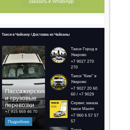
Заказать в WhatsApp
Такси в Чайхану / Доставка из Чайханы
Такси Город в
Уварово
+7 9027 270
270
Такси "Ким" в
Уварово
+7 9027 20 60
Пассажирские
60 / +7 9029
и грузовые
37 03 71
Сервис заказа
перевозки
такси Maxim
+7 915 669 46 70
+7 960 6 57 57
57
Подробнее
Такси