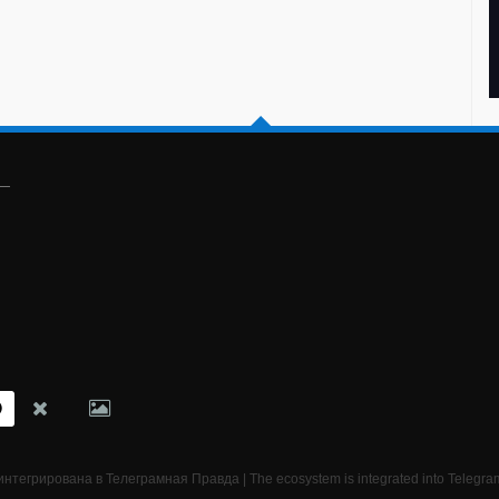
нтегрирована в Телеграмная Правда | The ecosystem is integrated into Telegr