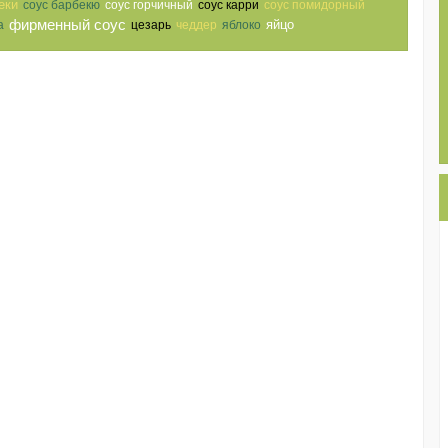
еки
соус барбекю
соус горчичный
соус карри
соус помидорный
фирменный соус
яйцо
а
цезарь
чеддер
яблоко