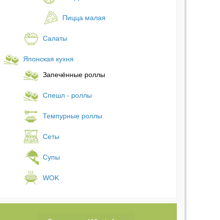
Пицца малая
Салаты
Японская кухня
Запечённые роллы
Спешл - роллы
Темпурные роллы
Сеты
Супы
WOK