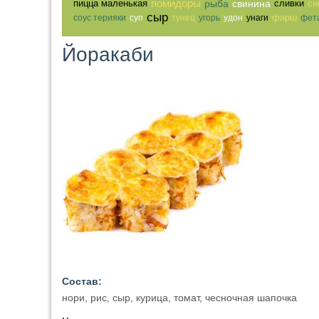
помидоры
пицца маленькая
рыба
свинина
сливки
сн
сыр
фарш
соус терияки
суп
тунец
угорь
удон
унаги
фет
Йоракаби
Состав:
нори, рис, сыр, курица, томат, чесночная шапочка