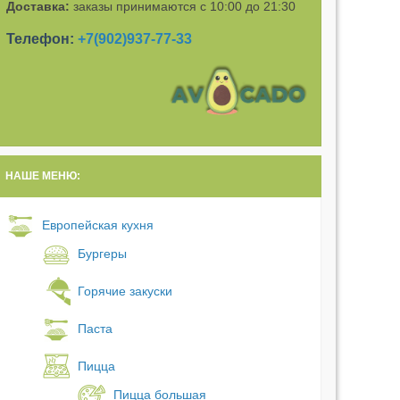
Доставка:
заказы принимаются с 10:00 до 21:30
Телефон:
+7(902)937-77-33
НАШЕ МЕНЮ:
Европейская кухня
Бургеры
Горячие закуски
Паста
Пицца
Пицца большая